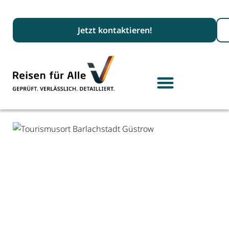
Suc
Jetzt kontaktieren!