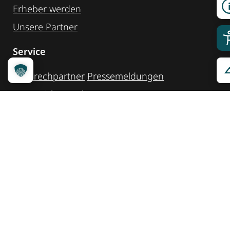
Erheber werden
Unsere Partner
Service
Ansprechpartner
Pressemeldungen
Kennzeichnung ­kommunizieren
Quicklinks
Kontakt
Widget Service
Service und Hinweise
Social Media
@reisenfueralle