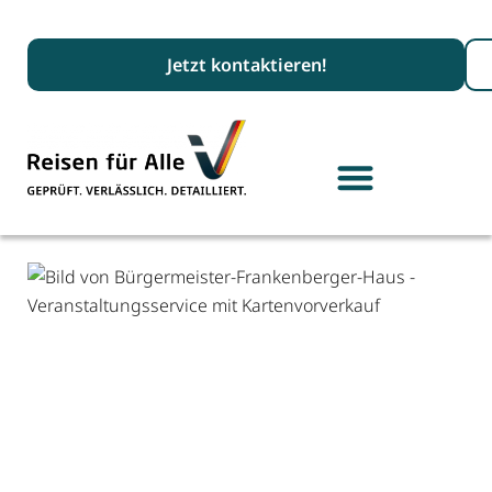
Suc
Jetzt kontaktieren!