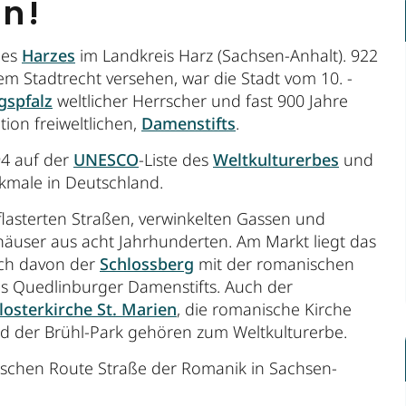
en!
des
Harzes
im Landkreis Harz (Sachsen-Anhalt). 922
m Stadtrecht versehen, war die Stadt vom 10. -
gspfalz
weltlicher Herrscher und fast 900 Jahre
tion freiweltlichen,
Damenstifts
.
94 auf der
UNESCO
-Liste des
Weltkulturerbes
und
kmale in Deutschland.
pflasterten Straßen, verwinkelten Gassen und
häuser aus acht Jahrhunderten. Am Markt liegt das
ich davon der
Schlossberg
mit der romanischen
s Quedlinburger Damenstifts. Auch der
losterkirche St. Marien
, die romanische Kirche
nd der Brühl-Park gehören zum Weltkulturerbe.
tischen Route Straße der Romanik in Sachsen-