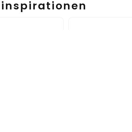
inspirationen
urg. Kultur
Quedlinburg. Romanis
Quedlinburg