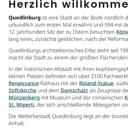
Herzlich willkomm
Quedlinburg
ist eine Stadt an der Bode nördlich 
urkundlich zum ersten Mal erwähnt und 994 mit de
12. Jahrhundert Sitz der zu Ostern besuchten
Köni
lang eines, zunächst geistlichen, nach der Reforma
Quedlinburgs architektonisches Erbe steht seit 19
macht die Stadt zu einem der größten Flächenden
In der historischen Altstadt mit ihren kopfsteinge
kleinen Plätzen befinden sich über 2100 Fachwerk
Renaissance
-Rathaus mit der
Roland-Statue
, südl
Stiftskirche
und dem
Domschatz
als Zeugnisse de
Münzenberg
mit Museum und der romanischen
K
St. Wiperti
, der sich anschließende Abteigarten u
Die Welterbestadt Quedlinburg liegt an der touris
Anhalt.