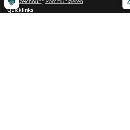
Kennzeichnung ­kommunizieren
Quicklinks
Kontakt
Widget Service
Service und Hinweise
Social Media
@reisenfueralle
@reisenfueralleberlin
@reisenfueralle
Auszeichnung