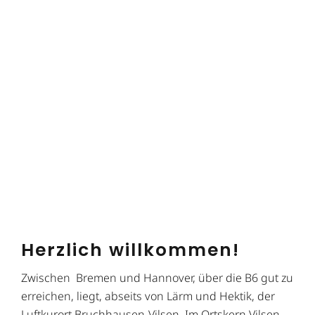
Herzlich willkommen!
Zwi­schen Bre­men und Han­no­ver, über die B6 gut zu
er­rei­chen, liegt, abseits von Lärm und Hek­tik, der
Luft­kur­ort Bruch­hau­sen-Vil­sen. Im Ortskern Vil­sen