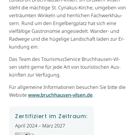
steht die mäch­ti­ge St. Cy­ria­kus-Kir­che, um­ge­ben von
verträum­ten Win­keln und herr­li­chen Fach­werk­häu­
sern. Rund um den Engel­berg­platz hat sich ei­ne
viel­fäl­ti­ge Gas­tro­no­mie an­ge­sie­delt. Wan­der- und
Rad­we­ge und die hü­ge­li­ge Land­schaft la­den zur Er­
kun­dung ein.
Das Team des Tou­ris­mus­Ser­vice Bruch­hau­sen-Vil­
sen steht ger­ne für je­de Art von tou­ris­ti­schen Aus­
künf­ten zur Ver­fü­gung.
Für allgemeine Informationen besuchen Sie bitte die
Website
www.bruchhausen-vilsen.de
.
Zertifiziert im Zeitraum:
April 2024 – März 2027