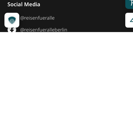
Social Media
@reisenfueralle
@reisenfueralleberlin
@reisenfueralle
Auszeichnung