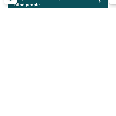
blind people
People with cognitive impairments
Über das Projekt
Kennzeichnungssystem
Qualitätskriterien
Erheber werden