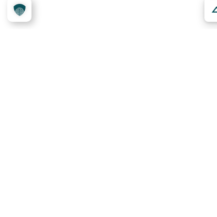
Über das Projekt
Kennzeichnungssystem
Qualitätskriterien
Erheber werden
Unsere Partner
Service
Ansprechpartner
Pressemeldungen
Kennzeichnung ­kommunizieren