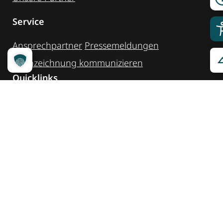
Service
Ansprechpartner
Pressemeldungen
Kennzeichnung ­kommunizieren
Quicklinks
Kontakt
Widget Service
Service und Hinweise
Social Media
@reisenfueralle
@reisenfueralleberlin
@reisenfueralle