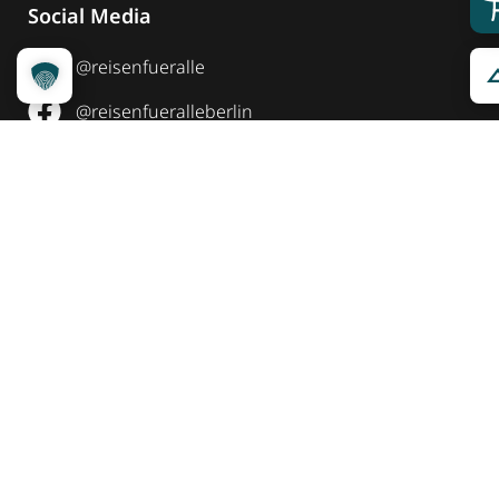
Social Media
@reisenfueralle
@reisenfueralleberlin
@reisenfueralle
Auszeichnung