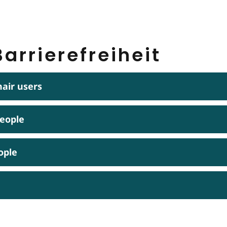
arrierefreiheit
hair users
people
ople