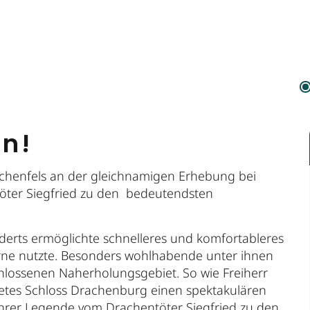
en!
achenfels an der gleichnamigen Erhebung bei
töter Siegfried zu den bedeutendsten
nderts ermöglichte schnelleres und komfortableres
rne nutzte. Besonders wohlhabende unter ihnen
hlossenen Naherholungsgebiet. So wie Freiherr
htetes Schloss Drachenburg einen spektakulären
 ihrer Legende vom Drachentöter Siegfried zu den