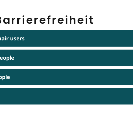
arrierefreiheit
hair users
people
ople