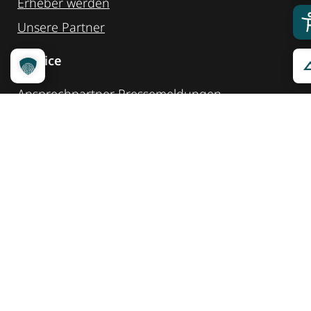
Erheber werden
Unsere Partner
Service
Ansprechpartner
Pressemeldungen
Kennzeichnung ­kommunizieren
Quicklinks
Kontakt
Widget Service
Service und Hinweise
Social Media
@reisenfueralle