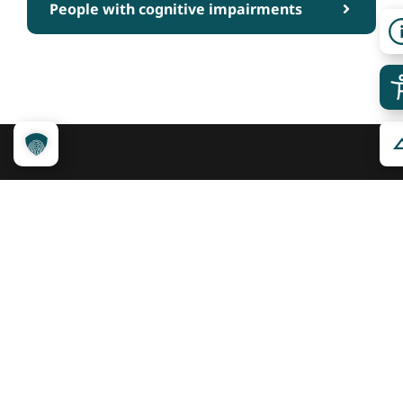
People with cognitive impairments
Über das Projekt
Kennzeichnungssystem
Qualitätskriterien
Erheber werden
Unsere Partner
Service