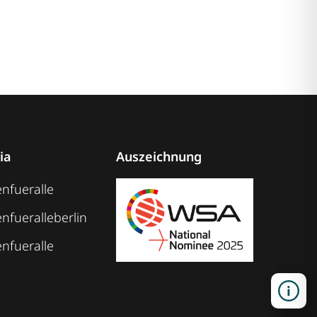
ia
Auszeichnung
nfueralle
nfueralleberlin
nfueralle