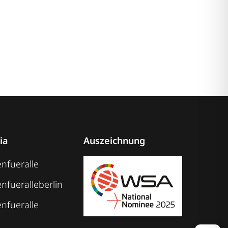
ia
Auszeichnung
nfueralle
nfueralleberlin
nfueralle