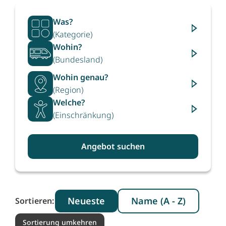
Was?
(Kategorie)
Wohin?
(Bundesland)
Wohin genau?
(Region)
Welche?
(Einschränkung)
Angebot suchen
Neueste
Name (A - Z)
Sortieren:
Sortierung umkehren