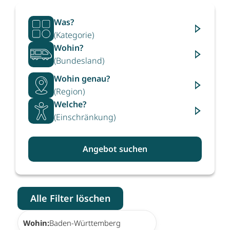
Was?
(Kategorie)
Wohin?
(Bundesland)
Wohin genau?
(Region)
Welche?
(Einschränkung)
Angebot suchen
Alle Filter löschen
×
Wohin:
Baden-Württemberg