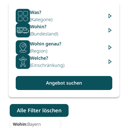
Was?
(Kategorie)
Wohin?
(Bundesland)
Wohin genau?
(Region)
Welche?
(Einschränkung)
Angebot suchen
Alle Filter löschen
×
Wohin:
Bayern