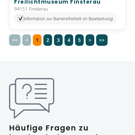
Freilichtmuseum Finsterau
94151 Finsterau
Information zur Barrierefreiheit (in Bearbeitung)
<<
<
1
2
3
4
5
>
>>
Häufige Fragen zu