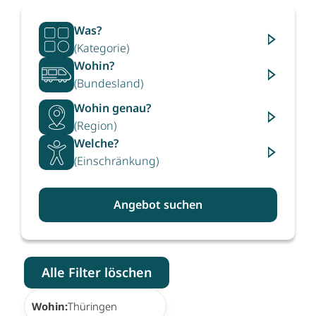
Was?
(Kategorie)
Wohin?
(Bundesland)
Wohin genau?
(Region)
Welche?
(Einschränkung)
Angebot suchen
Alle Filter löschen
×
Wohin:
Thüringen