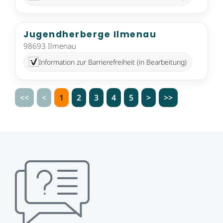
Jugendherberge Ilmenau
98693 Ilmenau
Information zur Barrierefreiheit (in Bearbeitung)
<<
<
1
2
3
4
5
>
>>