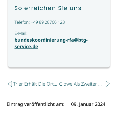
So erreichen Sie uns
Telefon: +49 89 28760 123
E-Mail:
bundeskoordinierung-rfa@btg-
service.de
Zurück
Näch
Trier Erhält Die Ortszertifizierung „Reisen Für Alle“
Glowe Als Zweiter Ort In Mecklenburg-Vorpommern Nach „Reisen Für Alle“ Ausgezeichnet
Eintrag veröffentlicht am:
09. Januar 2024